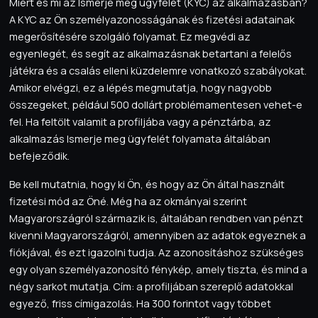
Miért és mi az Ismerje meg ügyfelét (KYC) az alkalmazásban?
A KYC az Ön személyazonosságának és fizetési adatainak
megerősítésére szolgáló folyamat. Ez megvédi az
egyenlegét, és segít az alkalmazásnak betartani a felelős
játékra és a csalás elleni küzdelemre vonatkozó szabályokat.
Amikor elvégzi, ez a lépés megmutatja, hogy nagyobb
összegeket, például 500 dollárt problémamentesen vehet-e
fel. Ha feltölt valamit a profiljába vagy a pénztárba, az
alkalmazás Ismerje meg ügyfelét folyamata általában
befejeződik.
Be kell mutatnia, hogy ki Ön, és hogy az Ön által használt
fizetési mód az Öné. Még ha az okmányai szerint
Magyarországról származik is, általában rendben van pénzt
kivenni Magyarországról, amennyiben az adatok egyeznek a
fiókjával, és ezt igazolni tudja. Az azonosításhoz szükséges
egy olyan személyazonosító fénykép, amely tiszta, és mind a
négy sarkot mutatja. Cím: a profiljában szereplő adatokkal
egyező, friss címigazolás. Ha 300 forintot vagy többet