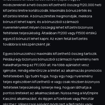
módszereknél a heti összes kifizethető összeg Ft20,000 heti
kifizetési limitre korlátozódik. Maximális bónuszérték és
kifizetési limitek: A bónuszlimitek megmondják, mekkora
bónuszt lehet kapni, és a bónuszból származó
nyereményeket milyen összegig lehet kifizetni bizonyos
feltételek teljesüléséig. Általában Ft200 vagy Ft500 értékű
egyező bónuszt lehet kapni. Az ezen felüli befizetés
továbbra is készpénzként jár.
Egyes bónuszokhoz maximális kifizethető összeg tartozik.
Például egy bizonyos bónuszból származó nyeremény nem
haladhatja meg az Ft1,000-at. Ha több ajánlatot vesz
igénybe, mindig ellenőrizze a limitet az alkalmazás promóciós
feltételeiben. Így tudni fogja, hogy egy nagy nyeremény
teljes egészében kifizethető-e vagy csak részben bizonyos
feltételek teljesüléséig. Ismerje meg, hogyan láthatja a
pontos limiteket az alkalmazásban. Nyissa meg a MyEmpire
Kaszinó alkalmazást, és lépjen a Fizetések vagy Pénztár
részhez. Válassza ki a kívánt módszert a Befizetés vagy