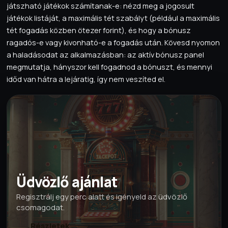
játszható játékok számítanak-e: nézd meg a jogosult
játékok listáját, a maximális tét szabályt (például a maximális
tét fogadás közben ötezer forint), és hogy a bónusz
ragadós-e vagy kivonható-e a fogadás után. Kövesd nyomon
a haladásodat az alkalmazásban: az aktív bónusz panel
megmutatja, hányszor kell fogadnod a bónuszt, és mennyi
időd van hátra a lejáratig, így nem veszíted el.
Üdvözlő ajánlat
Regisztrálj egy perc alatt és igényeld az üdvözlő
csomagodat.
Részletek