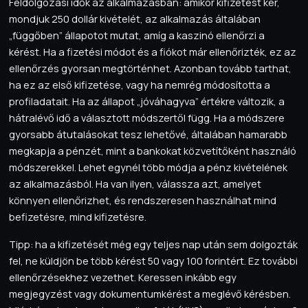
Feldolgozási idők az alkalmazásban: amikor kifizetést kér,
mondjuk 250 dollár kivételét, az alkalmazás általában
„függőben” állapotot mutat, amíg a kaszinó ellenőrzi a
kérést. Ha a fizetési módot és a fiókot már ellenőrizték, ez az
ellenőrzés gyorsan megtörténhet. Azonban tovább tarthat,
ha ez az első kifizetése, vagy ha nemrég módosította a
profiladatait. Ha az állapot „jóváhagyva” értékre változik, a
hátralévő idő a választott módszertől függ. Ha a módszere
gyorsabb átutalásokat tesz lehetővé, általában hamarabb
megkapja a pénzét, mint a bankokat közvetítőként használó
módszerekkel. Lehet egynél több módja a pénz kivételének
az alkalmazásból. Ha van ilyen, válassza azt, amelyet
könnyen ellenőrizhet, és rendszeresen használhat mind
befizetésre, mind kifizetésre.
Tipp: ha a kifizetését még egy teljes nap után sem dolgozták
fel, ne küldjön be több kérést 50 vagy 100 forintért. Ez további
ellenőrzésekhez vezethet. Keressen inkább egy
megjegyzést vagy dokumentumkérést a meglévő kérésben.