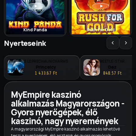
Kind Panda
Rush for Gold
Nyerteseink
3 LEPRECHAUN CHARMS
BEETLE-STAR
PrinceIcy
Dez
1 433.67 Ft
848.57 Ft
MyEmpire kaszinó
alkalmazás Magyarországon -
Gyors nyerőgépek, élő
kaszinó, nagy nyeremények
A magyarországi MyEmpire kaszinó alkalmazás lehetővé
teszi a nyerőgépek, élő asztalok és gyors promóciók