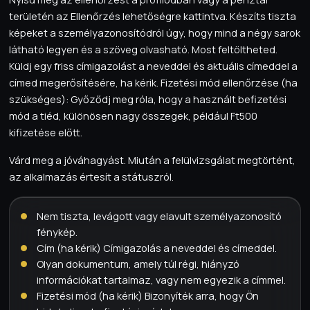
területén az Ellenőrzés lehetőségre kattintva. Készíts tiszta
képeket a személyazonosítódról úgy, hogy mind a négy sarok
látható legyen és a szöveg olvasható. Most feltöltheted.
Küldj egy friss címigazolást a neveddel és aktuális címeddel a
címed megerősítésére, ha kérik. Fizetési mód ellenőrzése (ha
szükséges): Győződj meg róla, hogy a használt befizetési
mód a tiéd, különösen nagy összegek, például Ft500
kifizetése előtt.
Várd meg a jóváhagyást. Miután a felülvizsgálat megtörtént,
az alkalmazás értesít a státuszról.
Nem tiszta, levágott vagy elavult személyazonosító
fénykép.
Cím (ha kérik) Címigazolás a neveddel és címeddel.
Olyan dokumentum, amely túl régi, hiányzó
információkat tartalmaz, vagy nem egyezik a címmel.
Fizetési mód (ha kérik) Bizonyíték arra, hogy Ön