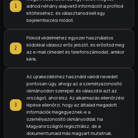
adnod néhány alapvető információt a profilod
kitöltéséhez, és választanod kell egy
bejelentkezési módot.
Fiókod védelméhez egyszer használatos
kódokkal válassz erős jelszót, és erősítsd meg
az e-mail címedet és telefonszámodat, amikor
kérik.
Az újrakezdéshez használd valódi nevedet
pontosan úgy, ahogy az a személyazonosító
okmányodon szerepel, és válaszd ki azt az
országot, ahol élsz. Az alkalmazás ellenőrzési
lépése ellenőrzi, hogy az általad megadott
információk megegyeznek-e a
személyazonosító okmányoddal, ha
Magyarországról regisztrálsz, de a
dokumentumaid más magyart mutatnak.