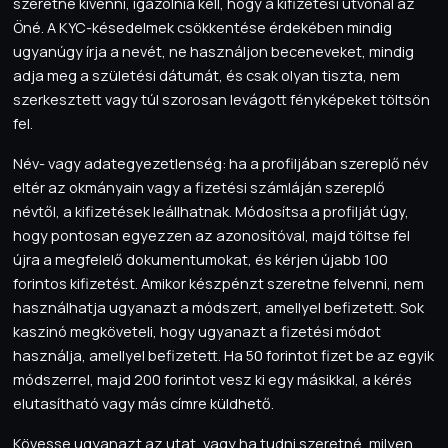
szeretne kivenni, igazolnia kell, hogy a kifizetési útvonal az
Öné. A KYC-késedelmek csökkentése érdekében mindig
ugyanúgy írja a nevét, ne használjon beceneveket, mindig
adja meg a születési dátumát, és csak olyan tiszta, nem
szerkesztett vagy túl szorosan levágott fényképeket töltsön
fel.
Név- vagy adategyezetlenség: ha a profiljában szereplő név
eltér az okmányain vagy a fizetési számláján szereplő
névtől, a kifizetések leállhatnak. Módosítsa a profilját úgy,
hogy pontosan egyezzen az azonosítóval, majd töltse fel
újra a megfelelő dokumentumokat, és kérjen újabb 100
forintos kifizetést. Amikor készpénzt szeretne felvenni, nem
használhatja ugyanazt a módszert, amellyel befizetett. Sok
kaszinó megköveteli, hogy ugyanazt a fizetési módot
használja, amellyel befizetett. Ha 50 forintot fizet be az egyik
módszerrel, majd 200 forintot vesz ki egy másikkal, a kérés
elutasítható vagy más címre küldhető.
Kövesse ugyanazt az utat, vagy ha tudni szeretné, milyen