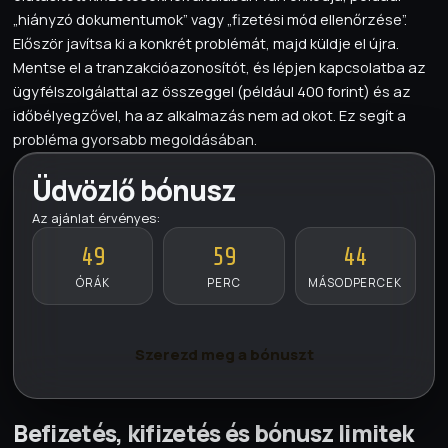
„hiányzó dokumentumok” vagy „fizetési mód ellenőrzése”.
Először javítsa ki a konkrét problémát, majd küldje el újra.
Mentse el a tranzakcióazonosítót, és lépjen kapcsolatba az
ügyfélszolgálattal az összeggel (például 400 forint) és az
időbélyegzővel, ha az alkalmazás nem ad okot. Ez segít a
probléma gyorsabb megoldásában.
Üdvözlő bónusz
Az ajánlat érvényes:
49
59
42
ÓRÁK
PERC
MÁSODPERCEK
Szerezd meg a bónuszt
Befizetés, kifizetés és bónusz limitek