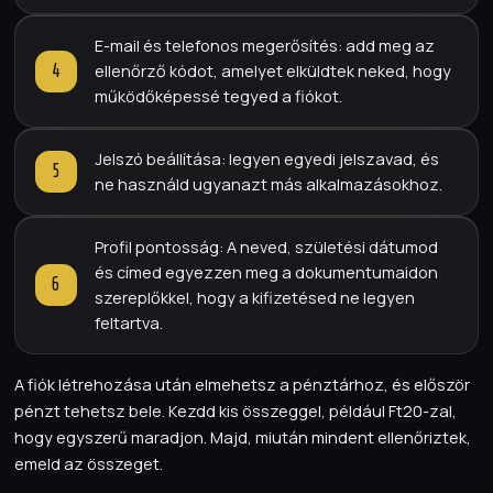
E-mail és telefonos megerősítés: add meg az
ellenőrző kódot, amelyet elküldtek neked, hogy
működőképessé tegyed a fiókot.
Jelszó beállítása: legyen egyedi jelszavad, és
ne használd ugyanazt más alkalmazásokhoz.
Profil pontosság: A neved, születési dátumod
és címed egyezzen meg a dokumentumaidon
szereplőkkel, hogy a kifizetésed ne legyen
feltartva.
A fiók létrehozása után elmehetsz a pénztárhoz, és először
pénzt tehetsz bele. Kezdd kis összeggel, például Ft20-zal,
hogy egyszerű maradjon. Majd, miután mindent ellenőriztek,
emeld az összeget.