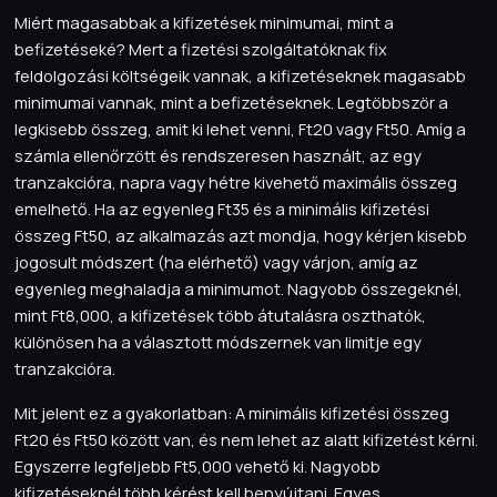
Miért magasabbak a kifizetések minimumai, mint a
befizetéseké? Mert a fizetési szolgáltatóknak fix
feldolgozási költségeik vannak, a kifizetéseknek magasabb
minimumai vannak, mint a befizetéseknek. Legtöbbször a
legkisebb összeg, amit ki lehet venni, Ft20 vagy Ft50. Amíg a
számla ellenőrzött és rendszeresen használt, az egy
tranzakcióra, napra vagy hétre kivehető maximális összeg
emelhető. Ha az egyenleg Ft35 és a minimális kifizetési
összeg Ft50, az alkalmazás azt mondja, hogy kérjen kisebb
jogosult módszert (ha elérhető) vagy várjon, amíg az
egyenleg meghaladja a minimumot. Nagyobb összegeknél,
mint Ft8,000, a kifizetések több átutalásra oszthatók,
különösen ha a választott módszernek van limitje egy
tranzakcióra.
Mit jelent ez a gyakorlatban: A minimális kifizetési összeg
Ft20 és Ft50 között van, és nem lehet az alatt kifizetést kérni.
Egyszerre legfeljebb Ft5,000 vehető ki. Nagyobb
kifizetéseknél több kérést kell benyújtani. Egyes