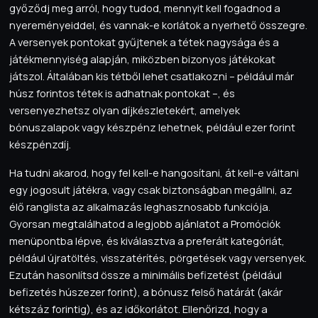
győződj meg arról, hogy tudod, mennyit kell fogadnod a
nyereményeiddel, és vannak-e korlátok a nyerhető összegre.
A versenyek pontokat gyűjtenek a tétek nagysága és a
játékmennyiség alapján, miközben bizonyos játékokat
játszol. Általában kis tétből lehet csatlakozni – például már
húsz forintos tétek is adhatnak pontokat –, és
versenyezhetsz olyan díjkészletekért, amelyek
bónuszalapok vagy készpénz lehetnek, például ezer forint
készpénzdíj.
Ha tudni akarod, hogy fel kell-e hangosítani, át kell-e váltani
egy jogosult játékra, vagy csak biztonságban megállni, az
élő ranglista az alkalmazás leghasznosabb funkciója.
Gyorsan megtalálhatod a legjobb ajánlatot a Promóciók
menüpontba lépve, és kiválasztva a preferált kategóriát,
például újratöltés, visszatérítés, pörgetések vagy versenyek.
Ezután hasonlítsd össze a minimális befizetést (például
befizetés húszezer forint), a bónusz felső határát (akár
kétszáz forintig), és az időkorlátot. Ellenőrizd, hogy a