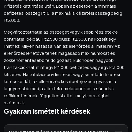
Kifizetés kattintása után. Ebben az esetben a minimális
befizetési összeg Ft10, a maximális kifizetési összeg pedig
Ft5,000.
Megváltoztathatja az összeget vagy kisebb részletekre
bonthatja, például Ft2,500 plusz Ft2,500, ha közelít egy
limithez. Milyen hatással van az ellenőrzés a limitekre? Az
ellenőrzés lehetővé teheti magasabb maximumokat és
zökkenőmentesebb feldolgozást, különösen nagyobb
tranzakcióknál, mint egy Ft1,000 befizetés vagy egy Ft3,000
kifizetés. Ha túl alacsony limiteket vagy ismétlődő fizetési
kéréseket lát, az ellenőrzés korai befejezése gyakran a
leggyorsabb módja a limitek emelésének és a súrlódás
csökkentésének, függetlenül attól, melyik országból
származik.
Gyakran ismételt kérdések